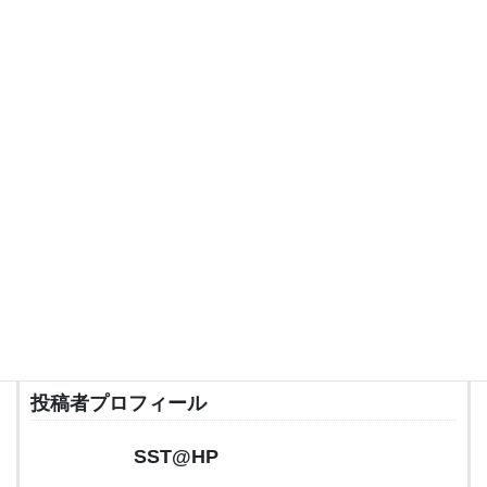
2014年5月23日（金）
弊社 代表坂本が寝屋川市教育委員会選考委員に委嘱され、選考委
員会に出席しました。
関連リンク
・
寝屋川市教育委員会
投稿者プロフィール
SST@HP