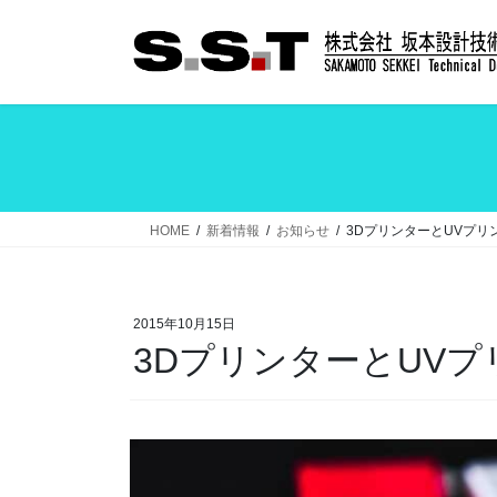
コ
ナ
ン
ビ
テ
ゲ
ン
ー
ツ
シ
へ
ョ
ス
ン
キ
に
ッ
移
HOME
新着情報
お知らせ
3DプリンターとUVプ
プ
動
2015年10月15日
3DプリンターとUV