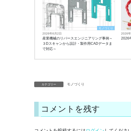
モノづくり
2026年6月2日
2026
産業機械のリバースエンジニアリング事例～
202
３Dスキャンから設計・製作用CADデータま
で対応～
モノづくり
カテゴリー
コメントを残す
コメントを投稿するには
ログイン
してくださ