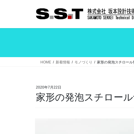
コ
ナ
ン
ビ
テ
ゲ
ン
ー
ツ
シ
へ
ョ
ス
ン
キ
に
ッ
移
HOME
新着情報
モノづくり
家形の発泡スチロール
プ
動
2020年7月22日
家形の発泡スチロール