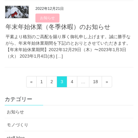
2022年12月21日
お知らせ
年末年始休業（冬季休暇）のお知らせ
平素より格別のご高配を賜り厚く御礼申し上げます。誠に勝手な
がら、年末年始休業期間を下記のとおりとさせていただきます。
【年末年始休業期間】2022年12月29日（木）〜2023年1月3日
（火） 2023年1月4日(水) […]
投
固
固
固
固
固
«
1
2
3
4
…
18
»
稿
定
定
定
定
定
ペ
ペ
ペ
ペ
ペ
の
カテゴリー
ー
ー
ー
ー
ー
ペ
ジ
ジ
ジ
ジ
ジ
お知らせ
ー
ジ
モノづくり
送
staff blog