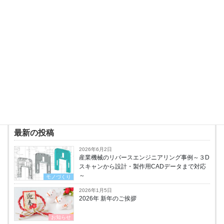
お店のキャラクター「クチノワクマ」の発泡スチロ
ール製立体モデル。ゆる～いシルエットに癒されます♪
関連リンク
・
Tea co latte －ティ・コ・ラッテ－
投稿者プロフィール
SST@HP
最新の投稿
2026年6月2日
産業機械のリバースエンジニアリング事例～３D
スキャンから設計・製作用CADデータまで対応
～
モノづくり
2026年1月5日
2026年 新年のご挨拶
お知らせ